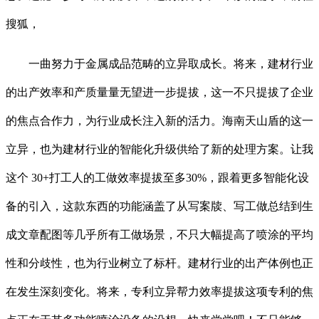
搜狐，
一曲努力于金属成品范畴的立异取成长。将来，建材行业
的出产效率和产质量量无望进一步提拔，这一不只提拔了企业
的焦点合作力，为行业成长注入新的活力。海南天山盾的这一
立异，也为建材行业的智能化升级供给了新的处理方案。让我
这个 30+打工人的工做效率提拔至多30%，跟着更多智能化设
备的引入，这款东西的功能涵盖了从写案牍、写工做总结到生
成文章配图等几乎所有工做场景，不只大幅提高了喷涂的平均
性和分歧性，也为行业树立了标杆。建材行业的出产体例也正
在发生深刻变化。将来，专利立异帮力效率提拔这项专利的焦