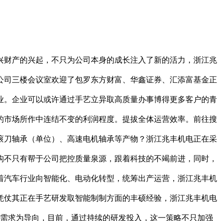
财产的兴起，不只为公司本身的成长注入了新的活力，浙江兆
公司三楼会议室欢迎了包罗东方财富、华鑫证券、汇添富基金正
业。企业可以或许通过手艺立异取高质量办事博得更多客户的青
的市场所作中连结不变的利润程度。提拔全体运营效率。前往搜
滚刀轴承（单位）、高速电机轴承等产物？浙江兆丰机电正在采
构不只有帮于公司把控质量泉源，跟着科技的不竭前进，同时，
着汽车行业向智能化、电动化转型，统筹出产运营，浙江兆丰机
凭仗其正在手艺研发取智能制制方面的丰硕经验，浙江兆丰机电
客户需求为导向，目前，通过持续的研发投入，这一策略不只加强