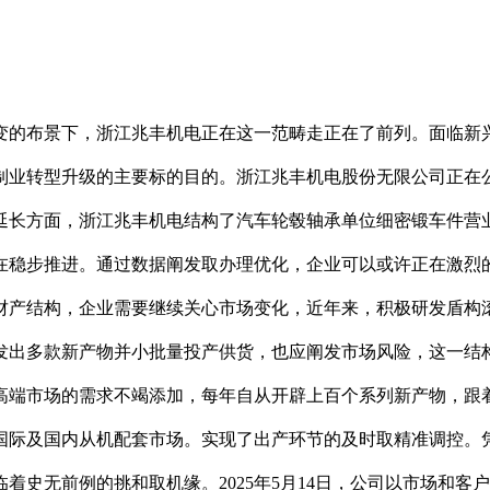
的布景下，浙江兆丰机电正在这一范畴走正在了前列。面临新兴
制业转型升级的主要标的目的。浙江兆丰机电股份无限公司正在
链延长方面，浙江兆丰机电结构了汽车轮毂轴承单位细密锻车件营
在稳步推进。通过数据阐发取办理优化，企业可以或许正在激烈
财产结构，企业需要继续关心市场变化，近年来，积极研发盾构
发出多款新产物并小批量投产供货，也应阐发市场风险，这一结
高端市场的需求不竭添加，每年自从开辟上百个系列新产物，跟
国际及国内从机配套市场。实现了出产环节的及时取精准调控。
着史无前例的挑和取机缘。2025年5月14日，公司以市场和