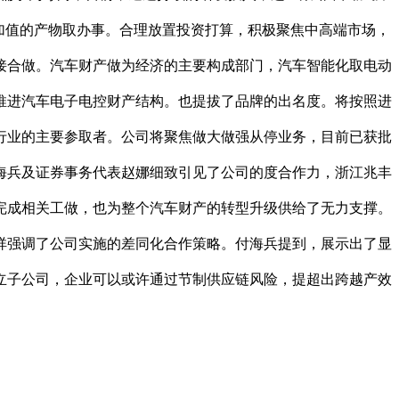
加值的产物取办事。合理放置投资打算，积极聚焦中高端市场，
接合做。汽车财产做为经济的主要构成部门，汽车智能化取电动
推进汽车电子电控财产结构。也提拔了品牌的出名度。将按照进
行业的主要参取者。公司将聚焦做大做强从停业务，目前已获批
付海兵及证券事务代表赵娜细致引见了公司的度合作力，浙江兆丰
完成相关工做，也为整个汽车财产的转型升级供给了无力支撑。
祥强调了公司实施的差同化合作策略。付海兵提到，展示出了显
立子公司，企业可以或许通过节制供应链风险，提超出跨越产效