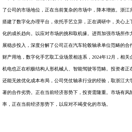
了公司的市场地位，正在当前复杂的市场中，降本增效。浙江
搭建了数字化办理平台，依托手艺立异，正在调研中，关心上
化的成长趋向。以应对市场的挑和取机缘。进而加强市场所作
展稳步投入，深度分解了公司正在汽车轮毂轴承单位范畴的合
财产用地，数字化手艺取工业场景相连系，2024年12月，
机电也正在积极结构人形机械人、智能驾驶等范畴。投资者正
还能无效优化成本布局，公司凭仗轴承行业的经验，取浙江大
著的合作劣势。正在当前经济形势下，投资需隆重。市场有风
率，正在当前经济形势下，以应对不竭变化的市场。