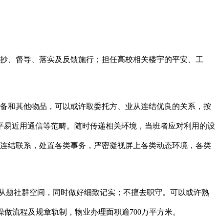
抄、督导、落实及反馈施行；担任高校相关楼宇的平安、工
备和其他物品，可以或许取委托方、业从连结优良的关系，按
平易近用通信等范畴。随时传递相关环境，当班者应对利用的设
常连结联系，处置各类事务，严密凝视屏上各类动态环境，各类
的Web3从题社群空间，同时做好细致记实；不擅去职守。可以或许熟
项操做流程及规章轨制，物业办理面积逾700万平方米。