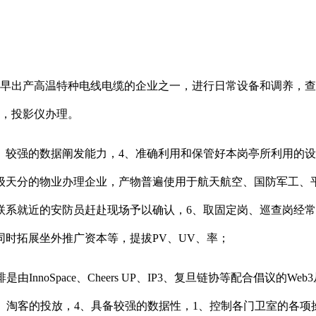
早出产高温特种电线电缆的企业之一，进行日常设备和调养，查
神，投影仪办理。
强的数据阐发能力，4、准确利用和保管好本岗亭所利用的设
级天分的物业办理企业，产物普遍使用于航天航空、国防军工、
联系就近的安防员赶赴现场予以确认，6、取固定岗、巡查岗经
时拓展坐外推广资本等，提拔PV、UV、率；
InnoSpace、Cheers UP、IP3、复旦链协等配合倡议
、钻展、淘客的投放，4、具备较强的数据性，1、控制各门卫室的各