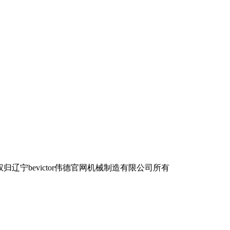
宁bevictor伟德官网机械制造有限公司所有