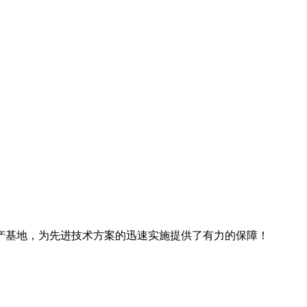
产基地，为先进技术方案的迅速实施提供了有力的保障！