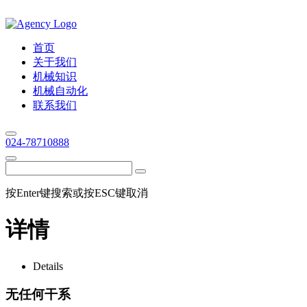
首页
关于我们
机械知识
机械自动化
联系我们
024-78710888
按Enter键搜索或按ESC键取消
详情
Details
无任何干系