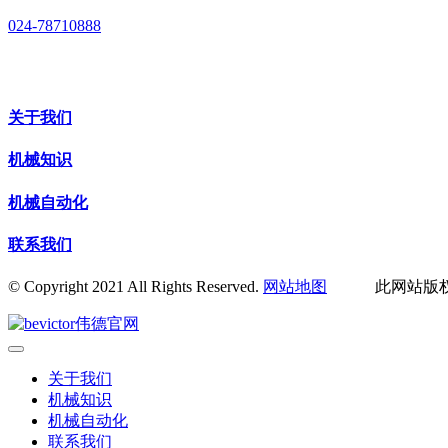
024-78710888
关于我们
机械知识
机械自动化
联系我们
© Copyright 2021 All Rights Reserved.
网站地图
此网站版权归辽
关于我们
机械知识
机械自动化
联系我们