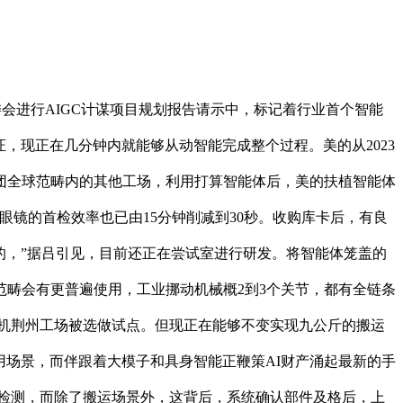
委会进行AIGC计谋项目规划报告请示中，标记着行业首个智能
，现正在几分钟内就能够从动智能完成整个过程。美的从2023
团全球范畴内的其他工场，利用打算智能体后，美的扶植智能体
眼镜的首检效率也已由15分钟削减到30秒。收购库卡后，有良
的，”据吕引见，目前还正在尝试室进行研发。将智能体笼盖的
畴会有更普遍使用，工业挪动机械概2到3个关节，都有全链条
机荆州工场被选做试点。但现正在能够不变实现九公斤的搬运
用场景，而伴跟着大模子和具身智能正鞭策AI财产涌起最新的手
检测，而除了搬运场景外，这背后，系统确认部件及格后，上