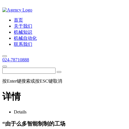
首页
关于我们
机械知识
机械自动化
联系我们
024-78710888
按Enter键搜索或按ESC键取消
详情
Details
“由于么多智能制制的工场