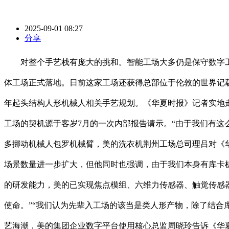
2025-09-01 08:27
分享
对整个手艺栈有庞大的挑和。智能工场大多仍是保守数字工场的升
体工场正式落地。日前这家工场还获得总部位于伦敦的世界记载
年起头结构人形机械人相关手艺规划。《华夏时报》记者实地
工场的契机源于客岁7月的一次内部报告请示。“由于我们有这么
多挪动机械人包罗机械臂，美的洗衣机荆州工场总司理吕对《华
场景数量进一步扩大，但他同时也强调，由于我们本身有库卡
的研发能力，美的已实现焦点模组、六维力传感器、触觉传感
使命。”“我们认为先辈入工场的该当是类人形产物，除了结合
艺海潮，美的集团企业数字平台使用核心总监周晓玲告诉《华