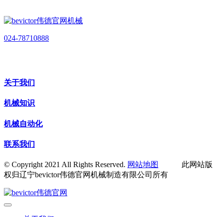
024-78710888
关于我们
机械知识
机械自动化
联系我们
© Copyright 2021 All Rights Reserved.
网站地图
此网站版
权归辽宁bevictor伟德官网机械制造有限公司所有