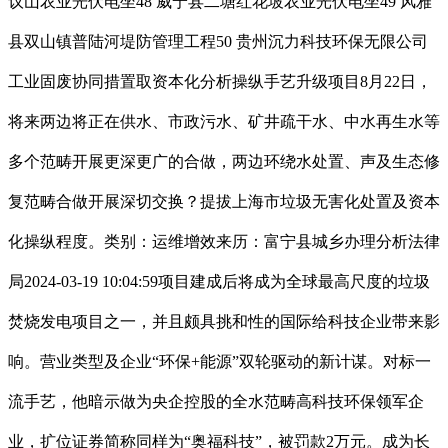
议山农业光伏电坐48 威宁县二塘红花坡农业光伏电坐49 风雅
县双山镇普陆河堤防管理工程50 贵州沉力科技环保无限公司
工业固废协同措置取资本化分析操纵手艺升级项目8月22日，
将来两边将正在供水、市政污水、矿井疏干水、中水再生水等
多个范畴开展更深更广的合做，两边环绕水处置、声及生态修
复范畴合做开展深切交换？提拔上海市垃圾无害化处置及资本
化操纵程度。类别：运维增效来历：富宁县城乡办理分析法律
局2024-03-19 10:04:59项目建成后将成为全球最高尺度的垃圾
焚烧发电项目之一，并且颇具挑和性的国际给科技企业带来影
响。营业类型及企业“环保+能源”双轮驱动的新计谋。对标一
流手艺，他暗示做为央企控股的全水范畴高科技环保领军企
业，扩位证券简称同样为“奥福科技”，被罚款2万元。成为长