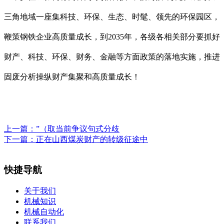
三角地域一座集科技、环保、生态、时髦、领先的环保园区，
鞭策钢铁企业高质量成长，到2035年，各级各相关部分要抓好
财产、科技、环保、财务、金融等方面政策的落地实施，推进
固废分析操纵财产集聚和高质量成长！
上一篇：
”（取当前争议句式分歧
下一篇：
正在山西煤炭财产的转级征途中
快捷导航
关于我们
机械知识
机械自动化
联系我们