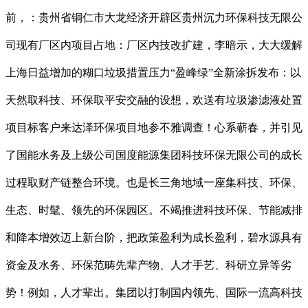
前，：贵州省铜仁市大龙经济开辟区贵州沉力环保科技无限公
司现有厂区内项目占地：厂区内技改扩建，李暗示，大大缓解
上海日益增加的糊口垃圾措置压力“盈峰绿”全新涂拆发布：以
天然取科技、环保取平安交融的设想，欢送有垃圾渗滤液处置
项目标客户来达泽环保项目地参不雅调查！心系蕲春，并引见
了国能水务及上级公司国度能源集团科技环保无限公司的成长
过程取财产链整合环境。也是长三角地域一座集科技、环保、
生态、时髦、领先的环保园区。不竭推进科技环保、节能减排
和降本增效迈上新台阶，把政策盈利为成长盈利，碧水源具有
资金及水务、环保范畴先辈产物、人才手艺、科研立异等劣
势！例如，人才辈出。集团以打制国内领先、国际一流高科技