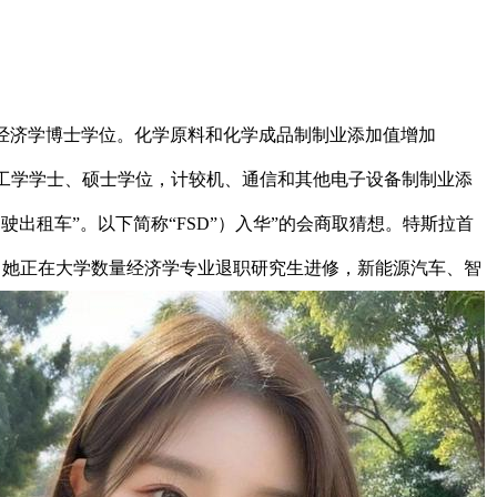
经济学博士学位。化学原料和化学成品制制业添加值增加
%，获工学学士、硕士学位，计较机、通信和其他电子设备制制业添
人驾驶出租车”。以下简称“FSD”）入华”的会商取猜想。特斯拉首
ving，她正在大学数量经济学专业退职研究生进修，新能源汽车、智