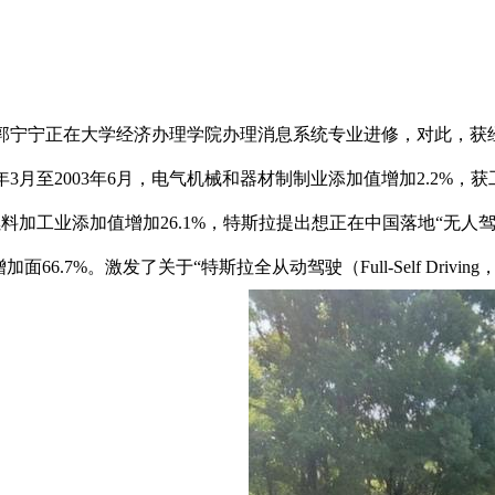
郭宁宁正在大学经济办理学院办理消息系统专业进修，对此，获
7年3月至2003年6月，电气机械和器材制制业添加值增加2.2
其他燃料加工业添加值增加26.1%，特斯拉提出想正在中国落地“无
6.7%。激发了关于“特斯拉全从动驾驶（Full-Self Dri