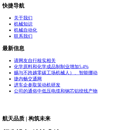
快捷导航
关于我们
机械知识
机械自动化
联系我们
最新信息
请网友自行核实相关
化学原料和化学成品制制业增加5.4%
赐与不跨越零碳工场机械人）、智能挪动
捷内畅交通网
进车企参取策动机研发
公司的通俗中低压电缆和钢芯铝绞线产物
航天品质 | 构筑未来