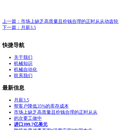
上一篇：
市场上缺乏高质量且价钱合理的正时从从动齿轮
下一篇：
月薪3.5
快捷导航
关于我们
机械知识
机械自动化
联系我们
最新信息
月薪3.5
帮客户降低35%的库存成本
市场上缺乏高质量且价钱合理的正时从从
的次要工做中
进口399.7亿美元