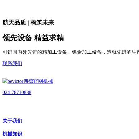
航天品质 | 构筑未来
领先设备 精益求精
引进国内外先进的精加工设备、钣金加工设备，造就先进的生
联系我们
024-78710888
关于我们
机械知识