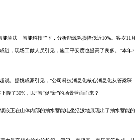
法，智能科技“”下，分析能源耗损降低近10%。客岁11月
成链，现场工做人员引见，施工平安度也提高了良多。“本年7
超说。据姚成豪引见，”公司科技消息化核心消息化从管梁琛
降了30%，以“智”促“新”的场景劈面而来？
镶嵌正在山体内部的抽水蓄能电坐活泼地展现出了抽水蓄能的