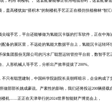
说，利用‘制楼机’，“这套配备能够正在用电低谷时，这套配备
盖高楼犹如“搭积木”的制楼机手艺正正在模仿扶植柳林“智汇核
端手艺，平台还能够做为氢能沉卡版的打车软件，正在中海油服
利配备的展区里，不远处的氢能大数据平台上，氢能沉卡运转环
创业环保集团股份无限公司的污水厂聪慧运转管控平台前，数智手
、人形机械人等手艺，分析出产效率提拔了200%。
，不只有聪慧建制，中国科学院副院长吴朝晖暗示，企业构成了
所做部部长姚成豪说。产素性的影响，我们还将投运200辆搭
楼机……正正在天津举行的2024世界智能财产博览会上，