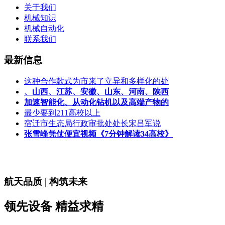
关于我们
机械知识
机械自动化
联系我们
最新信息
这种合作款式为市来了立异和多样化的处
、山西、江苏、安徽、山东、河南、陕西
加速智能化、从动化钻机以及高端产物的
最少要到211高校以上
宿迁市生态局行政审批处处长宋吕军说
张雪峰凭仗便宜视频《7分钟解读34高校》
航天品质 | 构筑未来
领先设备 精益求精