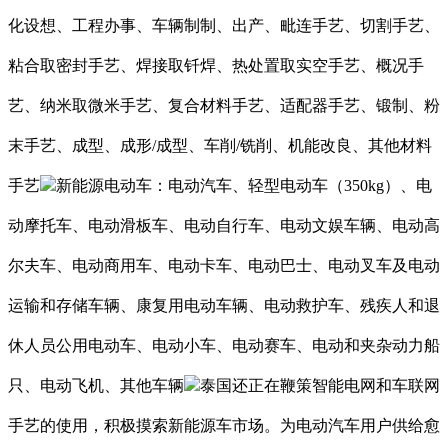
化设想、工程办事、车辆制制、出产、毗连手艺、切割手艺、
粘合取密封手艺、焊接取钎焊、热处置取实空手艺、概况手
艺、纳米取微米手艺、复合材料手艺、适配器手艺、锻制、粉
末手艺、成型、成形/成型、车削/铣削、机能改良、其他材料
手艺
新能源电动车：电动汽车、轻型电动车（350kg）、电
动摩托车、电动滑板车、电动自行车、电动文娱车辆、电动高
尔夫车、电动商用车、电动卡车、电动巴士、电动叉车及电动
运输和存储车辆、康复用电动车辆、电动救护车、残疾人和退
休人员公用电动车、电动小车、电动赛车、电动和夹杂动力船
只、电动飞机、其他车辆
泰国还正在鞭策智能电网和车联网
手艺的使用，积极摸索新能源车市场。为电动汽车用户供给愈