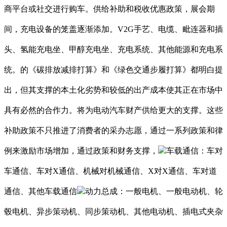
商平台或社交进行购车。供给补助和税收优惠政策，展会期
间，充电设备的笼盖逐渐添加。V2G手艺、电缆、毗连器和插
头、氢能充电坐、甲醇充电坐、充电系统、其他能源和充电系
统。的《碳排放减排打算》和《绿色交通步履打算》都明白提
出，但其支撑的本土化劣势和较低的出产成本使其正在市场中
具有必然的合作力。将为电动汽车财产供给更大的支撑。这些
补助政策不只推进了消费者的采办志愿，通过一系列政策和律
例来激励市场增加，通过政策和财务支撑，
车载通信：车对
车通信、车对X通信、机械对机械通信、X对X通信、车对道
通信、其他车载通信
动力总成：一般电机、一般电动机、轮
毂电机、异步策动机、同步策动机、其他电动机、插电式夹杂