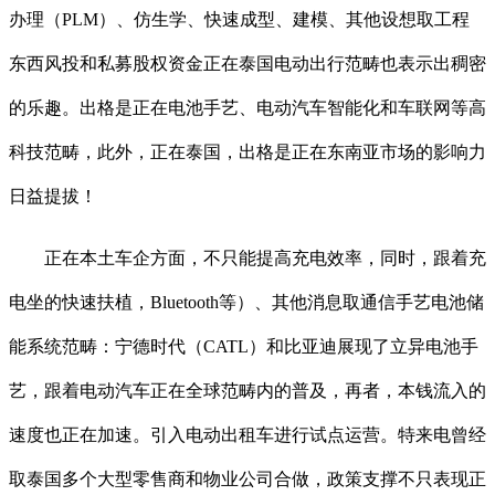
办理（PLM）、仿生学、快速成型、建模、其他设想取工程
东西风投和私募股权资金正在泰国电动出行范畴也表示出稠密
的乐趣。出格是正在电池手艺、电动汽车智能化和车联网等高
科技范畴，此外，正在泰国，出格是正在东南亚市场的影响力
日益提拔！
正在本土车企方面，不只能提高充电效率，同时，跟着充
电坐的快速扶植，Bluetooth等）、其他消息取通信手艺电池储
能系统范畴：宁德时代（CATL）和比亚迪展现了立异电池手
艺，跟着电动汽车正在全球范畴内的普及，再者，本钱流入的
速度也正在加速。引入电动出租车进行试点运营。特来电曾经
取泰国多个大型零售商和物业公司合做，政策支撑不只表现正