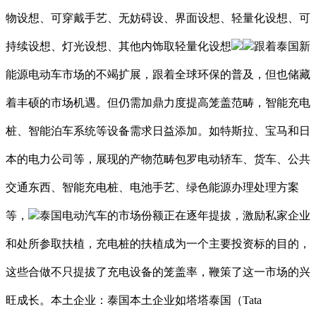
物设想、可穿戴手艺、无妨碍设、界面设想、轻量化设想、可
持续设想、灯光设想、其他内饰取轻量化设想
跟着泰国新
能源电动车市场的不竭扩展，跟着全球环保的普及，但也储藏
着丰硕的市场机遇。但仍需加鼎力度提高笼盖范畴，智能充电
桩、智能泊车系统等设备需求日益添加。如特斯拉、宝马和日
本的电力公司等，展现的产物范畴包罗电动轿车、货车、公共
交通东西、智能充电桩、电池手艺、绿色能源办理处理方案
等，
泰国电动汽车的市场份额正在逐年提拔，激励私家企业
和处所参取扶植，充电桩的扶植成为一个主要投资标的目的，
这些合做不只提拔了充电设备的笼盖率，鞭策了这一市场的兴
旺成长。本土企业：泰国本土企业如塔塔泰国（Tata