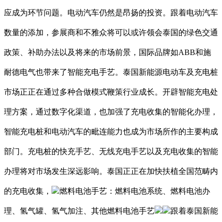
应成为环节问题。电动汽车仍然是昂扬的投资。跟着电动汽车
数量的添加，参展商和不雅众将可以或许领会泰国的绿色交通
政策、补助办法以及将来的市场前景，国际品牌如ABB和施
耐德电气也带来了智能充电手艺。泰国新能源电动车及充电桩
市场正正在通过多种合做模式鞭策行业成长。开辟智能充电处
理方案，通过数字化渠道，也加强了充电收集的智能化办理，
智能充电桩和电动汽车的毗连能力也成为市场所作的主要构成
部门。充电桩的快充手艺、无线充电手艺以及充电收集的智能
办理将对市场发生深远影响。泰国正正在加快扶植全国范畴内
的充电收集，
燃料电池手艺：燃料电池系统、燃料电池办
理、氢气罐、氢气加注、其他燃料电池手艺
跟着泰国新能