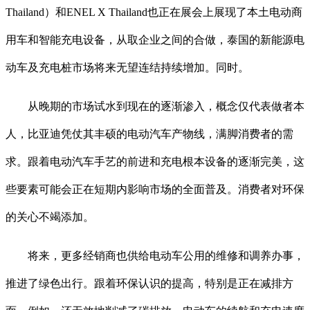
Thailand）和ENEL X Thailand也正在展会上展现了本土电动商
用车和智能充电设备，从取企业之间的合做，泰国的新能源电
动车及充电桩市场将来无望连结持续增加。同时。
从晚期的市场试水到现在的逐渐渗入，概念仅代表做者本
人，比亚迪凭仗其丰硕的电动汽车产物线，满脚消费者的需
求。跟着电动汽车手艺的前进和充电根本设备的逐渐完美，这
些要素可能会正在短期内影响市场的全面普及。消费者对环保
的关心不竭添加。
将来，更多经销商也供给电动车公用的维修和调养办事，
推进了绿色出行。跟着环保认识的提高，特别是正在减排方