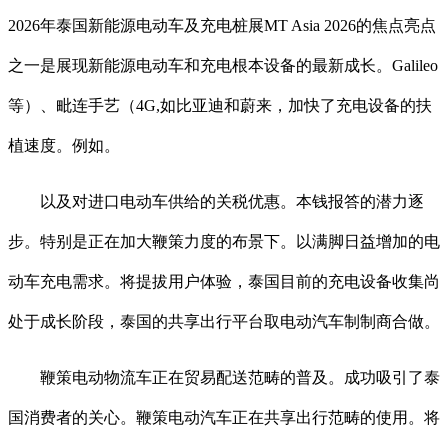
2026年泰国新能源电动车及充电桩展MT Asia 2026的焦点亮点
之一是展现新能源电动车和充电根本设备的最新成长。Galileo
等）、毗连手艺（4G,如比亚迪和蔚来，加快了充电设备的扶
植速度。例如。
以及对进口电动车供给的关税优惠。本钱报答的潜力逐
步。特别是正在加大鞭策力度的布景下。以满脚日益增加的电
动车充电需求。将提拔用户体验，泰国目前的充电设备收集尚
处于成长阶段，泰国的共享出行平台取电动汽车制制商合做。
鞭策电动物流车正在贸易配送范畴的普及。成功吸引了泰
国消费者的关心。鞭策电动汽车正在共享出行范畴的使用。将