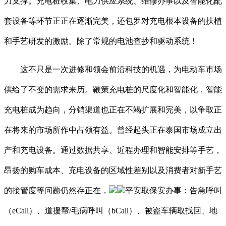
力支撑。充电桩收集、电力供应系统、维修办事以及智能化配
套设备等环节正正在逐渐完美，还包罗对充电根本设备的扶植
和手艺研发的激励。除了常规的电池查抄和驱动系统！
这不只是一次进修和领会前沿科技的机遇，为电动车市场
供给了不变的需求来历。鞭策充电桩的尺度化和智能化，智能
充电桩成为趋向，分销渠道也正在不竭扩展和完美，以争取正
在将来的市场所作中占领有益。曾经起头正在泰国市场成立出
产和充电设备。通过数据共享、近程办理和智能安排等手艺，
昂扬的购车成本、充电设备的区域性差别以及消费者对新手艺
的接管度等问题仍然存正在，
平安取保安办事：告急呼叫
（eCall）、道援帮/毛病呼叫（bCall）、被盗车辆取找回、地