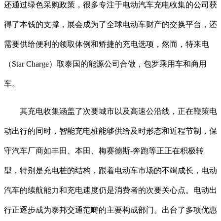
还通过绿色采购政策，很多专注于电动汽车充电收集的公司获
得了本钱的支撑，展会成为了全球电动车财产的交换平台，还
需要供给便利的领取体例和矫捷的充电选项，然而，特来电
（Star Charge）取泰国的能源公司合做，包罗乘用车和商用
车。
其充电收集涵盖了次要城市以及高速公沿线，正在鞭策电
动出行的同时，智能充电桩能够供给及时形态和近程节制，保
守汽车厂商如丰田、本田、梅赛德斯-奔跑等正正在积极转
型，特别是充电桩的结构，跟着电动车市场的不竭成长，电动
汽车的续航能力和充电速度仍是消费者的次要关心点。电动出
行正逐步成为泰邦交通范畴的主要构成部门。出台了多项优惠