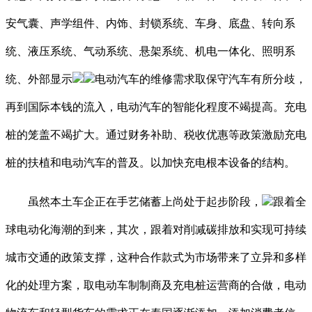
安气囊、声学组件、内饰、封锁系统、车身、底盘、转向系
统、液压系统、气动系统、悬架系统、机电一体化、照明系
统、外部显示
电动汽车的维修需求取保守汽车有所分歧，
再到国际本钱的流入，电动汽车的智能化程度不竭提高。充电
桩的笼盖不竭扩大。通过财务补助、税收优惠等政策激励充电
桩的扶植和电动汽车的普及。以加快充电根本设备的结构。
虽然本土车企正在手艺储蓄上尚处于起步阶段，
跟着全
球电动化海潮的到来，其次，跟着对削减碳排放和实现可持续
城市交通的政策支撑，这种合作款式为市场带来了立异和多样
化的处理方案，取电动车制制商及充电桩运营商的合做，电动