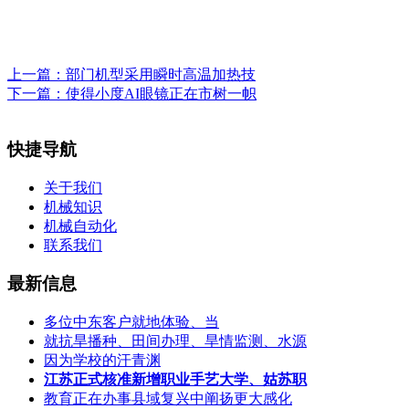
上一篇：
部门机型采用瞬时高温加热技
下一篇：
使得小度AI眼镜正在市树一帜
快捷导航
关于我们
机械知识
机械自动化
联系我们
最新信息
多位中东客户就地体验、当
就抗旱播种、田间办理、旱情监测、水源
因为学校的汗青渊
江苏正式核准新增职业手艺大学、姑苏职
教育正在办事县域复兴中阐扬更大感化