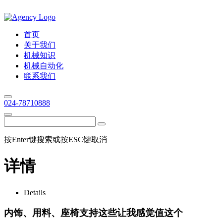
首页
关于我们
机械知识
机械自动化
联系我们
024-78710888
按Enter键搜索或按ESC键取消
详情
Details
内饰、用料、座椅支持这些让我感觉值这个