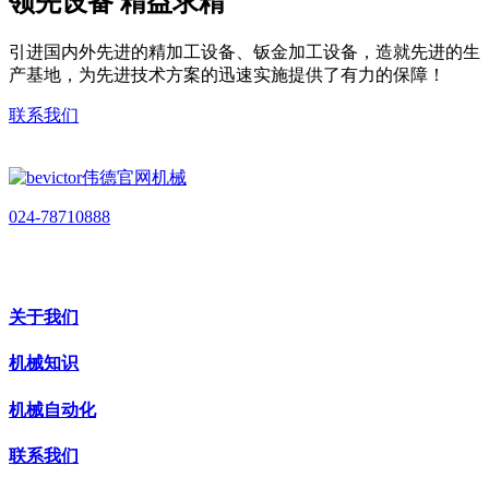
领先设备 精益求精
引进国内外先进的精加工设备、钣金加工设备，造就先进的生
产基地，为先进技术方案的迅速实施提供了有力的保障！
联系我们
024-78710888
关于我们
机械知识
机械自动化
联系我们