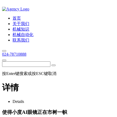
首页
关于我们
机械知识
机械自动化
联系我们
024-78710888
按Enter键搜索或按ESC键取消
详情
Details
使得小度AI眼镜正在市树一帜