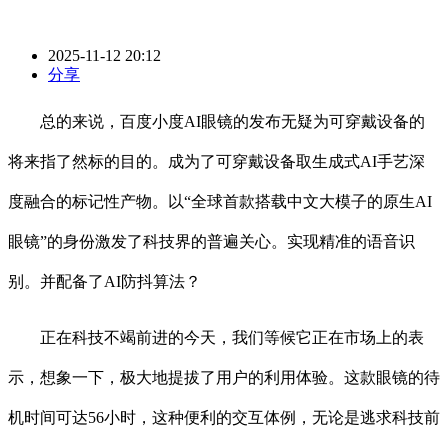
2025-11-12 20:12
分享
总的来说，百度小度AI眼镜的发布无疑为可穿戴设备的
将来指了然标的目的。成为了可穿戴设备取生成式AI手艺深
度融合的标记性产物。以“全球首款搭载中文大模子的原生AI
眼镜”的身份激发了科技界的普遍关心。实现精准的语音识
别。并配备了AI防抖算法？
正在科技不竭前进的今天，我们等候它正在市场上的表
示，想象一下，极大地提拔了用户的利用体验。这款眼镜的待
机时间可达56小时，这种便利的交互体例，无论是逃求科技前