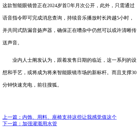
这款智能眼镜曾正在2024岁首年月次公开，此外，只需通过
语音指令即可完成消息查询，持续音乐播放时长跨越5小时，
并共同式防漏音扬声器，确保正在嘈杂中仍然可以或许清晰传
送声音。
业内人士阐发认为，跟着发售日期的临近，这一系列的设
想和手艺，或将成为将来智能眼镜市场的新标杆。而且支撑30
分钟快速充电，前往搜狐。
上一篇：
内饰、用料、座椅支持这些让我感觉值这个
下一篇：
加强灌溉用水管