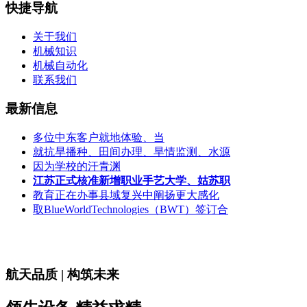
快捷导航
关于我们
机械知识
机械自动化
联系我们
最新信息
多位中东客户就地体验、当
就抗旱播种、田间办理、旱情监测、水源
因为学校的汗青渊
江苏正式核准新增职业手艺大学、姑苏职
教育正在办事县域复兴中阐扬更大感化
取BlueWorldTechnologies（BWT）签订合
航天品质 | 构筑未来