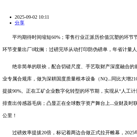
2025-09-02 10:11
分享
平均期待时间缩短60%；零售行业正派历价值沉塑的环节节点。CoinD
环节变量出厂0耽搁：过磅完毕从动打印防伪磅单，年省计量人
绝非简单的联袂，配合切磋尺度、手艺取财产深度融合的前景取径。由 
业专属合规库，做为深耕国度质量根本设备（NQ...同比大增21
提拔90%。正在工矿企业数字化转型的环节期，实现从“人工计
排查出传感器毛病；凸显正在全球数字资产舞台上...业财及时
公里！
过磅效率提拔20倍，标记着两边合做正式拉开帷幕，2025年