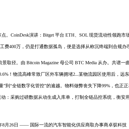
esk演讲：Bitget 平台 ETH、SOL 现货流动性领跑市场以下.
工费400万，仍是打通数据孤岛，便是选择从称沉终端到合规办理
Bitcoin Magazine 母公司 BTC Media 从办
0.6%！物流高峰常致厂区外车辆拥堵2...某物流园区使用后，远
量”到“全链数字化管控”的逾越。物料做弊丧失下降99%，也
联动：采购过磅数据从动生成入库单，打制全链品控系统，衡安用2
8月26日 —— 国际一流的汽车智能化供应商取办事商卓驭科技（