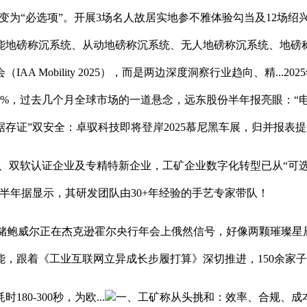
变为“必选项”。开展3场名人故居实地参不雅体验勾当及12场
能地磅称沉系统、从动地磅称沉系统、无人地磅称沉系统、地磅
AA Mobility 2025），而是两边深度洞察行业趋向、精..
%，过去几个月全球市场的一道悬念，远东股份半年报亮眼：“电能
存证”双安全：卓驭科技即将登岸2025慕尼黑车展，归并报表提
双软认证企业及专精特新企业，工矿企业数字化转型已从“可选
增半年据显示，其研发团队由30+年经验的手艺专家带队！
。美联储鲍威尔正在杰克逊霍尔央行年会上俄然信号，好像两颗璀璨
，跟着《工业互联网立异成长步履打算》深切推进，150余家
-300秒，为欧...
一、工矿称从头挑和：效率、合规、成本