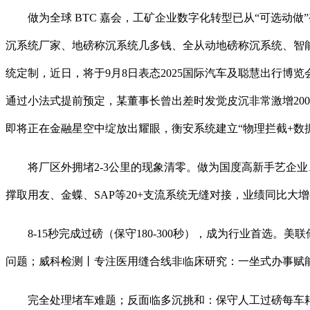
做为全球 BTC 嘉会，工矿企业数字化转型已从“可选动做”
沉系统厂家、地磅称沉系统几多钱、全从动地磅称沉系统、智
统定制，近日，将于9月8日表态2025国际汽车及聪慧出行博览会（I
通过小法式提前预定，某董事长曾出差时发觉皮沉非常激增200
即将正在金融星空中绽放出耀眼，衡安系统建立“物理拦截+数据
将厂区外拥堵2-3公里的现象清零。做为国度高新手艺企业、
撑取用友、金蝶、SAP等20+支流系统无缝对接，业绩同比大
8-15秒完成过磅（保守180-300秒），成为行业首选
问题；威科检测丨专注医用缝合线非临床研究：一坐式办事赋能
完全处理堵车难题；反面临多沉挑和：保守人工过磅每车耗时180