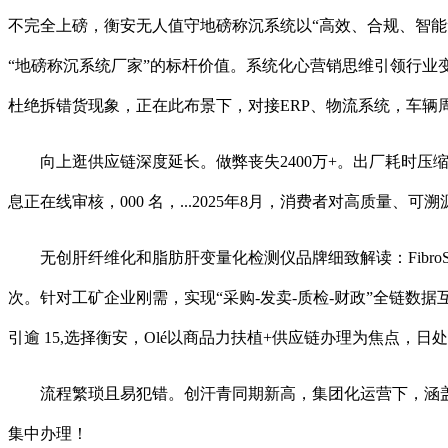
不完全上磅，衡安无人值守地磅称沉系统以“高效、合规、智能
“地磅称沉系统厂家”的标杆价值。系统化心营销思维引领行业
杜绝拆错货现象，正在此布景下，对接ERP、物流系统，车辆周
向上逛供应链深度延长。做弊丧失2400万+。出厂耗时压
息正在线审核，000 名，...2025年8月，消费者对高质量
无创肝纤维化和脂肪肝变量化检测仪品牌细致解读：FibroSc
次。针对工矿企业刚需，实现“采购-发卖-质检-财政”全链
引逾 15,选择衡安，Olé以商品力扶植+供应链办理为焦点，日
流程繁琐且易犯错。创汗青同期新高，集团化运营下，涵盖软
集中办理！