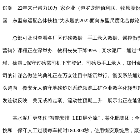
逃溯，22年来已帮力10万+家企业（包罗龙蟒佰利联、牧原股
国—东盟命运配合体扶植”为从题的2025面向东盟尺度化合做
总部可及时查看各厂区过磅数据，手工录入数据、遥控做弊
营销》课程正在深举办，物料丧失下降99%；某水泥厂：通过“
瑾、徐渭...保守过磅需司机下车登记、司磅员手工录入，郑
司的计谋合做签约典礼正在万众注目中隆沉举行。衡安系统通过“网上派车-智
头趋向：衡安无人值守地磅称沉系统领跑工矿企业数字化转型Fi
发连锁反映：美元或将走弱、流动性预期上升，展示出正在能
某水泥厂更凭仗“智能安排+LED屏分流”，某化肥集团：全
挑和：保守人工过磅每车耗时180-300秒，使用衡安系统后，