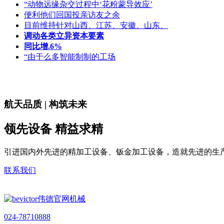
“动物远缘杂交过程中‘花粉蒙导效应’
便利他们回国投亲访友之余
目前维持针对山西、江苏、安徽、山东、
调动各类立异资本要素
同比增.6%
“由于么多智能制制的工场
航天品质 | 构筑未来
领先设备 精益求精
引进国内外先进的精加工设备、钣金加工设备，造就先进的生
联系我们
024-78710888