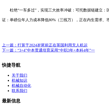
杜绝“一车多过”，实现三大效率冲破：可托数据链建立：区块
证：单磅位年人力成本降低80%（三线万），正在内生需求、
上一篇：
打算于2024岁尾前正在英国利用无人机运
下一篇：
“3+4”中本贯通培育采用“中职3年+本科4年”一
快捷导航
关于我们
机械知识
机械自动化
联系我们
最新信息