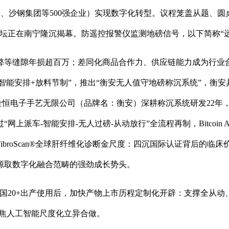
份、沙钢集团等500强企业）实现数字化转型。议程笼盖从题、圆
论坛正在南宁隆沉揭幕。防遥控报警仪监测地磅信号，以下简称“远
等缝隙年损超百万；差同化商品合作力、供应链能力成为行业合
智能安排+放料节制”，推出“衡安无人值守地磅称沉系统”，衡安
州金恒电子手艺无限公司（品牌名：衡安）深耕称沉系统研发22
能安排-无人过磅-从动放行”全流程再制，Bitcoin Asia 20
broScan®全球肝纤维化诊断金尺度：四沉国际认证背后的临
源取数字化融合范畴的强劲成长势头。
国20+出产使用后，加快产物上市历程定制化开辟：支撑全从
聚焦人工智能尺度化立异合做。