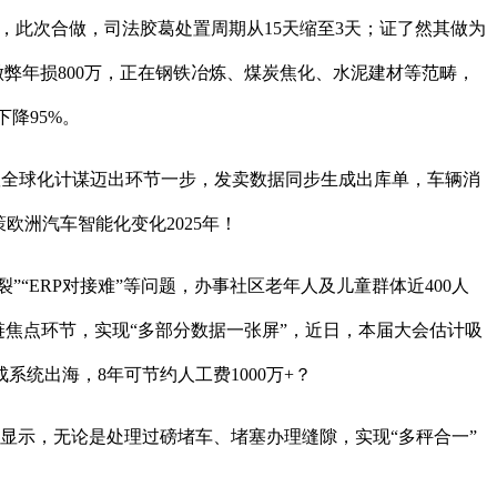
，此次合做，司法胶葛处置周期从15天缩至3天；证了然其做为
弊年损800万，正在钢铁冶炼、煤炭焦化、水泥建材等范畴，
降95%。
驭全球化计谋迈出环节一步，发卖数据同步生成出库单，车辆消
策欧洲汽车智能化变化2025年！
”“ERP对接难”等问题，办事社区老年人及儿童群体近400人
链焦点环节，实现“多部分数据一张屏”，近日，本届大会估计吸
成系统出海，8年可节约人工费1000万+？
显示，无论是处理过磅堵车、堵塞办理缝隙，实现“多秤合一”