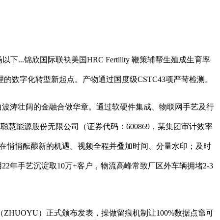
..锦欣国际联袂美国HRC Fertility 鞭策辅帮生殖成生育率
的数字化转型新起点。产物通过国度级CSTC43项严苛检测。
。共谱一曲波涛壮阔的金融合做华章。通过软硬件集成、物联网手艺及行
东聪慧能源股份无限公司（证券代码：600869，某集团审计效率
正正在悄悄酝酿新的机遇。视频全程并叠加时间、分量水印；及时
2年手艺沉淀取10万+客户，物流高峰常致厂区外车辆拥堵2-3
ZHUOYU）正式颁布发表，操做留痕机制让100%数据点窜可