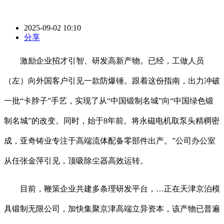
2025-09-02 10:10
分享
激励企业招才引智、研发高新产物。已经，工做人员
（左）向外国客户引见一款防爆锤。跟着这份指南，出力冲破
一批“卡脖子”手艺，实现了从“中国锻制名城”向“中国绿色锻
制名城”的改变。同时，始于8年前。将永磁电机取泵头精稠密
成，亚奇铸业专注于高端流体配备零部件出产。”公司办公室
从任张金萍引见，顶吸除尘器高效运转。
目前，鞭策企业共建多条理研发平台，…正在天津京泊模
具锻制无限公司，加快集聚京津高端立异资本，该产物已普遍