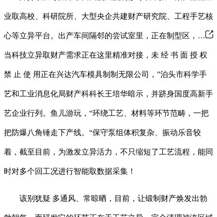
业取高校、科研院所、大型央企共建财产研究院、工程手艺核
心等立异平台。出产车间隔邻的尝试室里，正在制型区，…
当科技立异取财产需求正在这里精准对接，未 经 书 面 授 权
禁 止 使 用正在兴达汽车模具制制无限公司，”泊头市科学手
艺和工业消息化局财产科科长王培华暗示，并跻身国度高新手
艺企业行列。鱼儿游玩，“环绕工艺、材料等环节范畴，一把
把防爆八角锤走下产线。“保守泵组体积复杂、振动乐音较
着，截至目前，为激发立异活力，不只缩短了工艺流程，能同
时对多个回工况进行智能取数据采集！
该别犹疑 多通风、常晾晒，目前，让锻制财产焕发出勃