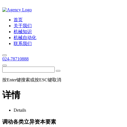
首页
关于我们
机械知识
机械自动化
联系我们
024-78710888
按Enter键搜索或按ESC键取消
详情
Details
调动各类立异资本要素