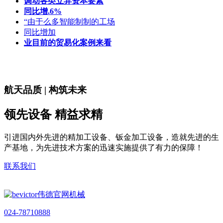
调动各类立异资本要素
同比增.6%
“由于么多智能制制的工场
同比增加
业目前的贸易化案例来看
航天品质 | 构筑未来
领先设备 精益求精
引进国内外先进的精加工设备、钣金加工设备，造就先进的生
产基地，为先进技术方案的迅速实施提供了有力的保障！
联系我们
024-78710888