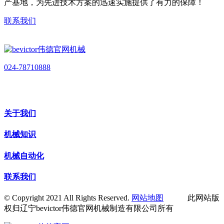
产基地，为先进技术方案的迅速实施提供了有力的保障！
联系我们
024-78710888
关于我们
机械知识
机械自动化
联系我们
© Copyright 2021 All Rights Reserved.
网站地图
此网站版
权归辽宁bevictor伟德官网机械制造有限公司所有