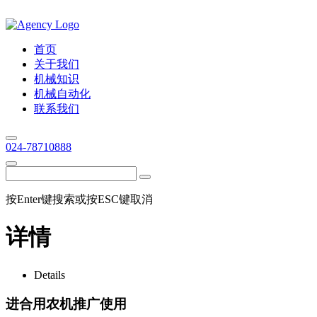
首页
关于我们
机械知识
机械自动化
联系我们
024-78710888
按Enter键搜索或按ESC键取消
详情
Details
进合用农机推广使用