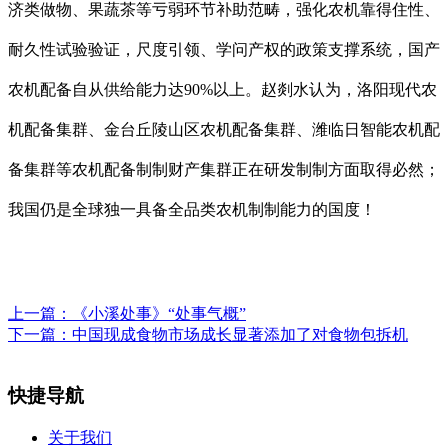
济类做物、果蔬茶等亏弱环节补助范畴，强化农机靠得住性、
耐久性试验验证，尺度引领、学问产权的政策支撑系统，国产
农机配备自从供给能力达90%以上。赵剡水认为，洛阳现代农
机配备集群、金台丘陵山区农机配备集群、潍临日智能农机配
备集群等农机配备制制财产集群正在研发制制方面取得必然；
我国仍是全球独一具备全品类农机制制能力的国度！
上一篇：
《小溪处事》“处事气概”
下一篇：
中国现成食物市场成长显著添加了对食物包拆机
快捷导航
关于我们