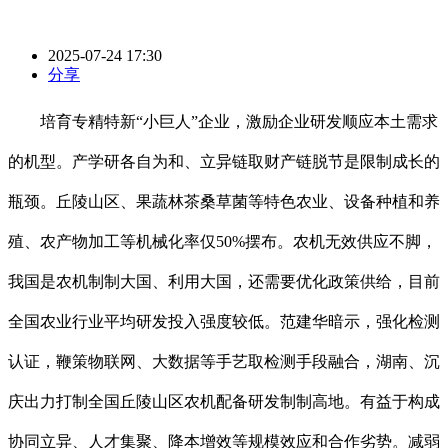
2025-07-24 17:30
分享
培育专精特新“小巨人”企业，激励企业研发顺应本土需求
的机型。产学研各自为和、立异链取财产链脱节是限制成长的
瓶颈。丘陵山区、果蔬林茶桑草菌等特色农业、设备种植和养
殖、农产物加工等机械化率仅50%摆布。农机无效供应不脚，
我国是农机制制大国、利用大国，还需要优化政策供给，目前
全国农业行业平均研发投入强度较低。范建华暗示，强化检测
认证，鞭策物联网、大数据等手艺取检测手段融合，湖南、沉
庆出力打制全国丘陵山区农机配备研发制制高地。有益于构成
协同立异、人才集聚、降本增效等规模效应和合作劣势。减弱