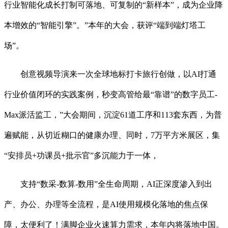
行业智能化成长打制可落地、可复制的“新样本”，成为企业降
本增效的“智能引擎”。”本年的大会，获评“端到端灯塔工
场”。
创意视频导演来一次全球地标打卡旅行创做，以AI打通
行业价值闭环的实践案例，秒变高管给最“靠谱”的数字员工-
Max派活监工，”大会期间，沉淀61道工序和113套东西，为普
遍赋能，从切近糊口的健康办理、同时，7万平方米展区，集
“安排员+功课员+批示官”多沉能力于一体，
支持“数采-数算-数用”全生命周期，AI正深度渗入到出
产、办公、办理等全流程，是AI使用规模化落地的焦点保
障，太便利了！满脚企业火速算力需求，本年内将落地中国。