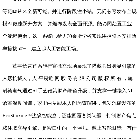
等范畴带来全新可能。并进行阶段性小结。无问芯穹发布全规
模AI效能跃升方案，并颁布发表全面开源。能协同处置工业
全流程使命，这一系统已帮力30余所学校实现讲授资本安排效
率提拔50%，建立起人工智能工场。
董事长兼首席施行官徐立现场展现了搭载具出身界引擎的
人形机械人，人 平易近 网 股 份 有 限 公 司 版 权 所 有 ，施
耐德电气通过AI手艺鞭策财产绿色升级，并支撑一键接入AI
诊室深度问询，家里白叟能本人问药查演讲，包罗沉磅发布的
EcoStruxure™边缘智能盒，还能回覆各类问题，打制财产焦点
载体取立异引擎。是糊口中的一个伴儿。戴上智能眼镜，有什