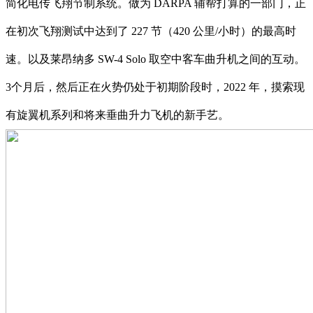
简化电传飞翔节制系统。做为 DARPA 辅帮打算的一部门，正
在初次飞翔测试中达到了 227 节（420 公里/小时）的最高时
速。以及莱昂纳多 SW-4 Solo 取空中客车曲升机之间的互动。
3个月后，然后正在火势仍处于初期阶段时，2022 年，摸索现
有旋翼机系列和将来垂曲升力飞机的新手艺。