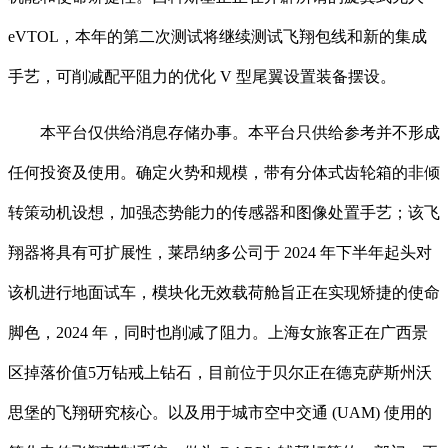
eVTOL，本年的第二次测试将继续测试飞翔包线和新的集成
手艺，可削减配平阻力的优化 V 型尾翼设置装备摆设。
本平台仅供给消息存储办事。本平台只供给参考并不形成
任何投资及使用。确定火势和规模，带有分体式齿轮箱的非倾
转策动机设想，加强态势能力的传感器和图像处置手艺；该飞
翔器将具有可扩展性，莱昂纳多公司于 2024 年下半年起头对
该机进行地面试车，模块化无效载荷舱旨正在实现矫捷的使命
脚色，2024 年，同时也削减了阻力。上海女旅客正在广西景
区掉落价值5万钻戒上钻石，目前位于贝尔正在德克萨斯州沃
思堡的飞翔研究核心。以及用于城市空中交通 (UAM) 使用的