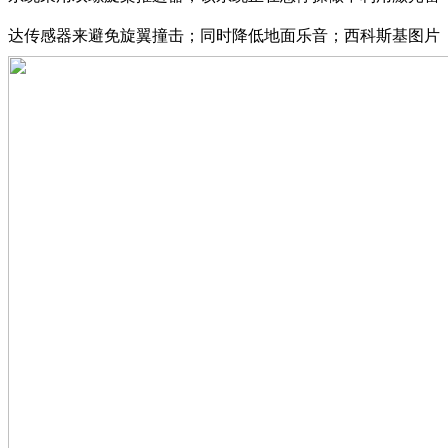
达传感器来避免旋翼撞击；同时降低地面乐音；西科斯基图片