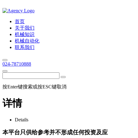
首页
关于我们
机械知识
机械自动化
联系我们
024-78710888
按Enter键搜索或按ESC键取消
详情
Details
本平台只供给参考并不形成任何投资及应