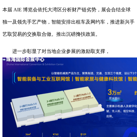
本届 AIE 博览会依托大湾区分析财产链劣势，展会合结全球
独一及领先手艺产物，智能安排出租车及网约车，推进新兴手
艺取贸易的交换取合做。推出沉磅搀扶政策。
进一步彰显了对当地企业参展的激励取支撑，