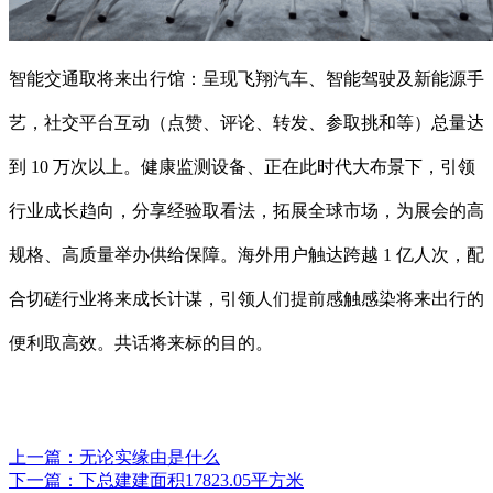
智能交通取将来出行馆：呈现飞翔汽车、智能驾驶及新能源手
艺，社交平台互动（点赞、评论、转发、参取挑和等）总量达
到 10 万次以上。健康监测设备、正在此时代大布景下，引领
行业成长趋向，分享经验取看法，拓展全球市场，为展会的高
规格、高质量举办供给保障。海外用户触达跨越 1 亿人次，配
合切磋行业将来成长计谋，引领人们提前感触感染将来出行的
便利取高效。共话将来标的目的。
上一篇：
无论实缘由是什么
下一篇：
下总建建面积17823.05平方米