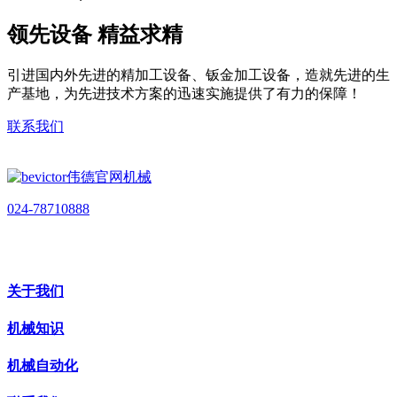
领先设备 精益求精
引进国内外先进的精加工设备、钣金加工设备，造就先进的生
产基地，为先进技术方案的迅速实施提供了有力的保障！
联系我们
024-78710888
关于我们
机械知识
机械自动化