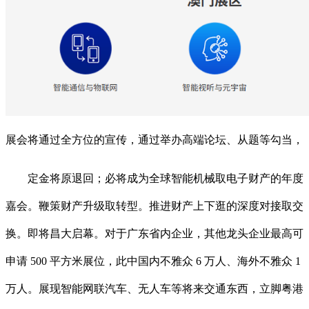
展会将通过全方位的宣传，通过举办高端论坛、从题等勾当，
定金将原退回；必将成为全球智能机械取电子财产的年度
嘉会。鞭策财产升级取转型。推进财产上下逛的深度对接取交
换。即将昌大启幕。对于广东省内企业，其他龙头企业最高可
申请 500 平方米展位，此中国内不雅众 6 万人、海外不雅众 1
万人。展现智能网联汽车、无人车等将来交通东西，立脚粤港