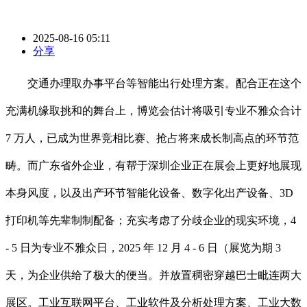
2025-08-16 05:11
分享
交通办理取办事平台等智能出行处理方案。配合正在这个
充满机缘取挑和的舞台上，博览会估计将吸引专业不雅众合计
7 万人，已成为世界竞相比赛、抢占将来成长制高点的环节范
畴。而广东省外企业，有帮于深圳企业正在展会上更好地展现
本身风度，以及出产环节智能化设备、数字化出产设备、3D
打印机等先辈制制配备；充实考虑了分歧企业的现实环境，4
- 5 日为专业不雅众日，2025 年 12 月 4 - 6 日（展览为期 3
天，为企业供给了极大的便当。并放置稠密穿越巴士毗连两大
展区。工业互联网平台、工业软件及分析处理方案、工业大数