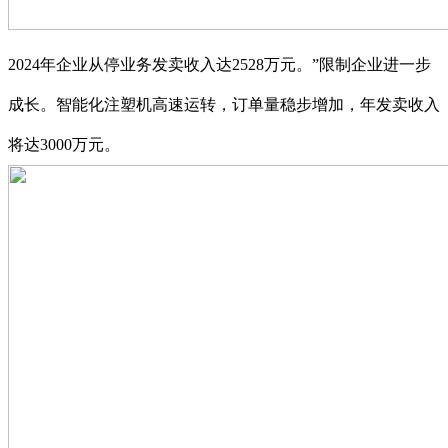
2024年企业从停业务发卖收入达2528万元。”限制企业进一步
成长。智能化注塑机高速运转，订单量稳步增加，年发卖收入
将达3000万元。