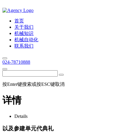
首页
关于我们
机械知识
机械自动化
联系我们
024-78710888
按Enter键搜索或按ESC键取消
详情
Details
以及参建单元代典礼