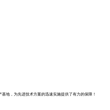
产基地，为先进技术方案的迅速实施提供了有力的保障！