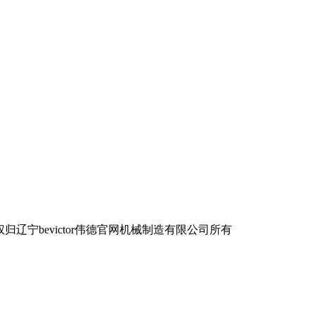
宁bevictor伟德官网机械制造有限公司所有