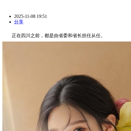
2025-11-08 19:51
分享
正在四川之前，都是由省委和省长担任从任。