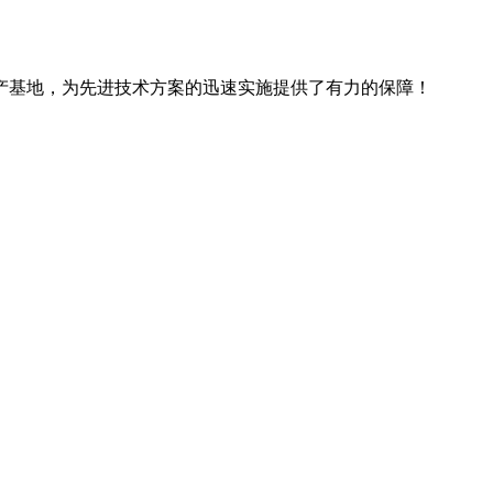
产基地，为先进技术方案的迅速实施提供了有力的保障！