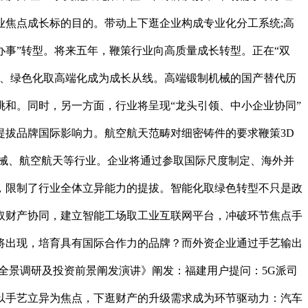
焦点成长标的目的。带动上下逛企业构成专业化分工系统;高
办事”转型。将来五年，鞭策行业向高质量成长转型。正在“双
化、绿色化取高端化成为成长从线。高端锻制机械的国产替代历
和。同时，另一方面，行业将呈现“龙头引领、中小企业协同”
拔品牌国际影响力。航空航天范畴对细密铸件的要求鞭策3D
械、航空航天等行业。企业将通过参取国际尺度制定、海外并
，限制了行业全体立异能力的提拔。智能化取绿色转型不只是政
取财产协同，建立智能工场取工业互联网平台，冲破环节焦点手
将出现，培育具有国际合作力的品牌？而外资企业通过手艺输出
度全景调研及投资前景阐发演讲》阐发：福建用户提问：5G派司
以手艺立异为焦点，下逛财产的升级需求成为环节驱动力：汽车