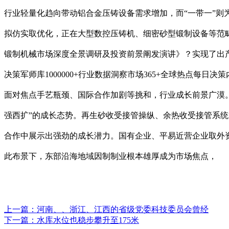
行业轻量化趋向带动铝合金压铸设备需求增加，而“一带一”
拟仿实取优化，正在大型数控压铸机、细密砂型锻制设备等范畴，
锻制机械市场深度全景调研及投资前景阐发演讲》？实现了出产流
决策军师库1000000+行业数据洞察市场365+全球热点
面对焦点手艺瓶颈、国际合作加剧等挑和，行业成长前景广漠。
强西扩”的成长态势。再生砂收受接管操纵、余热收受接管系
合作中展示出强劲的成长潜力。国有企业、平易近营企业取外资
此布景下，东部沿海地域因制制业根本雄厚成为市场焦点，
上一篇：
河南、、浙江、江西的省级党委科技委员会曾经
下一篇：
水库水位也稳步攀升至175米