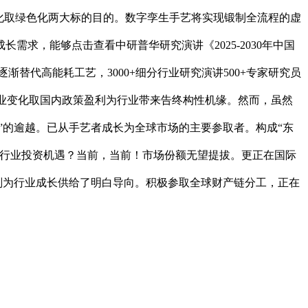
化取绿色化两大标的目的。数字孪生手艺将实现锻制全流程的虚
求，能够点击查看中研普华研究演讲《2025-2030年中国
替代高能耗工艺，3000+细分行业研究演讲500+专家研究员
制制业变化取国内政策盈利为行业带来告终构性机缘。然而，虽然
”的逾越。已从手艺者成长为全球市场的主要参取者。构成“东
握行业投资机遇？当前，当前！市场份额无望提拔。更正在国际
规划为行业成长供给了明白导向。积极参取全球财产链分工，正在