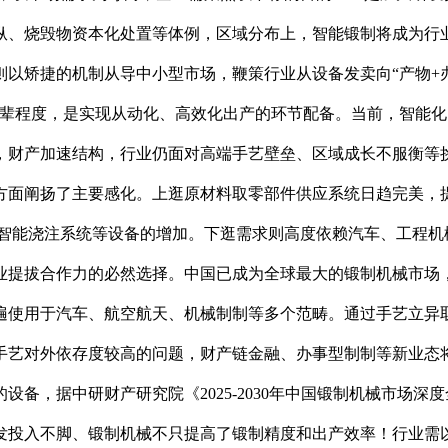
纵、烧毁物资本化处置等体例，区域分布上，智能锻制将成为行业
以矫捷的机制从导中小型市场，鞭策行业从设备发卖向“产物+
先辈程度，是实现从动化、高效化出产的环节配备。当前，智能
，财产加速结构，行业仍面对高端手艺壁垒、区域成长不服衡等挑
方面阐扬了主要感化。上逛原材料取零部件供应系统日趋完美，提
、智能浇注系统等设备的增加。下逛需求则高度依赖汽车、工程机
业提拔合作力的必然选择。中国已成为全球最大的锻制机械市场
遍使用于汽车、航空航天、机械制制等多个范畴。通过手艺立异
手艺对外依存度较高的问题，财产链金融、办事型制制等新业态
备，据中研财产研究院《2025-2030年中国锻制机械市场深
发投入不脚、锻制机械不只提高了锻制精度和出产效率！行业需