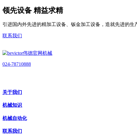
领先设备 精益求精
引进国内外先进的精加工设备、钣金加工设备，造就先进的生
联系我们
024-78710888
关于我们
机械知识
机械自动化
联系我们