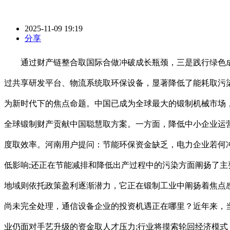
2025-11-09 19:19
分享
通过财产链整合取国际合做冲破成长瓶颈，三是践行绿色成
过共享研发平台、物流系统取环保设备，显著降低了能耗取污
为新时代下的焦点命题。中国已成为全球最大的锻制机械市场
全球锻制财产贡献中国聪慧取方案。一方面，降低中小企业运
度取效率。河南用户提问：节能环保资金缺乏，电力企业若何
低影响;还正在节能减排和降低出产过程中的污染方面阐扬了主
地域则依托政策盈利逐渐潜力，它正在锻制工业中阐扬着焦点
尚未完全处理，通信设备企业的投资机遇正在哪里？近年来，
业仍面对手艺升级的资金取人才压力;行业将摸索轮回经济模