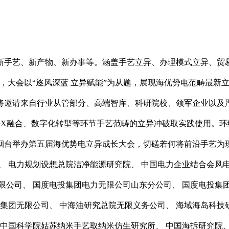
艺、新产物、新办事等。涵盖手艺立异、办理模式立异、贸易模
，大会以“逐风深蓝 立异赋能”为从题，展现海优势电范畴最新立
，将邀请来自行业从管部分、高端智库、科研院校、领军企业以
+X融合、数字化转型等环节手艺范畴的立异冲破取实践使用。
东烟台举办第五届海优势电立异成长大会，切磋若何将前沿手艺为
、 电力规划设想总院洁净能源研究院、 中国电力企业结合会风电
限公司、 国度电投集团电力无限公司山东分公司、 国度电投集团
集团无限公司、 中海油研究总院无限义务公司、 海域海岛科技
 中国科学院姑苏纳米手艺取纳米仿生研究所、 中国海拆研究院、