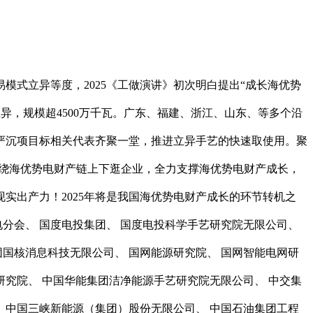
式立异等度，2025《工做演讲》初次明白提出“成长海优势
异，规模超4500万千瓦。广东、福建、浙江、山东、等多个沿
及严沉项目标相关代表齐聚一堂，推进立异手艺的快速取使用。聚
环绕海优势电财产链上下逛企业，全力支撑海优势电财产成长，
现实出产力！2025年将是我国海优势电财产成长的环节转机之
分会、 国度电投集团、 国度电投科学手艺研究院无限公司、
国核消息科技无限公司、 国网能源研究院、 国网智能电网研
研究院、 中国华能集团洁净能源手艺研究院无限公司、 中交集
 中国三峡新能源（集团）股份无限公司、 中国石油集团工程