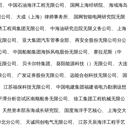
、 中国石油海洋工程无限公司、 国网上海经研院、 海域海岛
公司、 大成（上海）律师事务所、 国网智能电网研究院无限
桥工程局集团无限公司、 中海油研究总院无限义务公司、 上海
无限公司、 亚大集团汽车管事业部、 再安全股份无限公司分公
公司、 中国船舶集团海拆风电股份无限公司、 赛拉尼斯（中
限公司、 贝卡尔特集团、 葵阳能源科技（）无限公司、 大连
无限公司、 广发证券股份无限公司、 远能合创科技无限公司、 国
、 江苏福保科技无限公司、 中国电建集团福建省电力勘测设想
平潭分析尝试区南顺船务无限公司、 徐工集团工程机械无限公
 天然资本部东海成长研究院、 国度海洋手艺核心、 上海交大
北分公司、 天诚同创电气无限公司、 江苏天辰海洋工程手艺