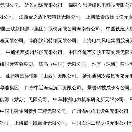
无限公司、 近景能源无限公司、 福建创思运维风电科技无限公司
限公司、 江西金之盾平安科技无限公司、 上海敏泰液压股份无限
中国三峡新能源（集团）股份无限公司海南分公司、 中国铁建大
程无限公司、 南阳汉冶特钢无限公司、 上海电气风电集团股份
、 中船澄西扬州船舶无限公司、 中国华能西安热工研究院无限
维国际查验集团、 诺马（中国）无限公司、 浩亭（珠海）商业无
hore、 亚新科国际锻制（山西）无限公司、 扬州通利冷藏集拆箱
华能集团、 广东中近海运沉工无限公司、 景岩科技成长有公司
色能源（姑苏）无限公司、 中车株洲电力机车研究所无限公司、 
中国电建集团贵州工程无限公司、 广州海铑机电设备无限公司、
公司、 上海戴司凯商业无限公司、 中国石油工程扶植无限公司华