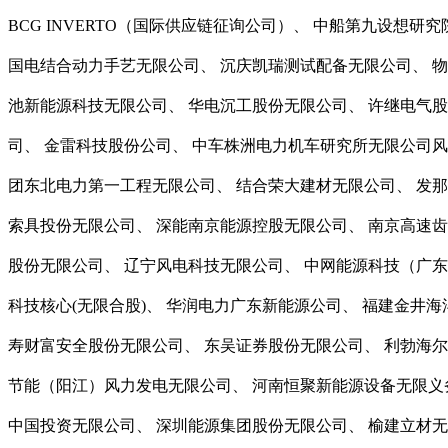
BCG INVERTO（国际供应链征询公司）、 中船第九设
国电结合动力手艺无限公司、 沉庆凯瑞测试配备无限公司、 物
池新能源科技无限公司、 华电沉工股份无限公司、 许继电气
司、 金雷科技股份公司、 中车株洲电力机车研究所无限公司风
团东北电力第一工程无限公司、 结合荣大建材无限公司、 发那
索具投份无限公司、 深能南京能源控股无限公司、 南京高速齿
股份无限公司、 辽宁风电科技无限公司、 中网能源科技（广东
科技核心(无限合股)、 华润电力广东新能源公司、 福建金井
寿财富安全股份无限公司、 东吴证券股份无限公司、 利勃海尔
节能（阳江）风力发电无限公司、 河南恒聚新能源设备无限义务
中国投资无限公司、 深圳能源集团股份无限公司、 榆建立材无