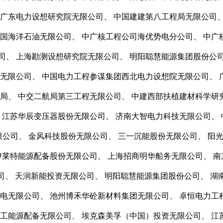
建广东电力设想研究院无限公司、 中国建建第八工程局无限公司、
国海洋石油无限公司、 中广核工程公司海优势电分公司、 中广核
、 上海勘测设想研究院无限公司、 明阳聪慧能源集团股份公司、 
无限公司、 中国电力工程参谋集团西北电力设想院无限公司、 
局、 中交二航局第三工程无限公司、 中建西部扶植建材科学研
 江苏华辰变压器股份无限公司、 济南大智电力科技无限公司、
限公司、 金风科技股份无限公司、 三一沉能股份无限公司、 阳光
伊莱特能源配备股份无限公司、 上海招商明华船务无限公司、 
公司、 天润新能投资无限公司、 明阳聪慧能源集团股份公司、 
电无限公司、 池州博禾华砼新材料集团无限公司、 卓恒电力工
电工能源配备无限公司、 埃克森美孚（中国）投资无限公司、 江